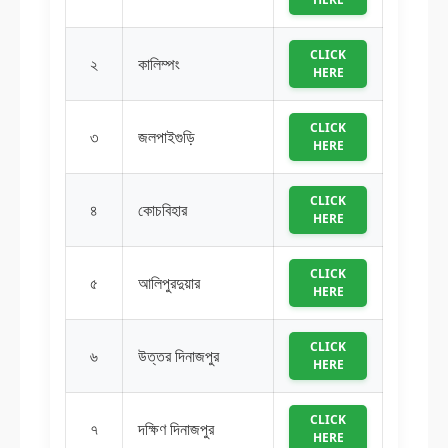
CLICK
২
কালিম্পং
HERE
CLICK
৩
জলপাইগুড়ি
HERE
CLICK
৪
কোচবিহার
HERE
CLICK
৫
আলিপুরদুয়ার
HERE
CLICK
৬
উত্তর দিনাজপুর
HERE
CLICK
৭
দক্ষিণ দিনাজপুর
HERE