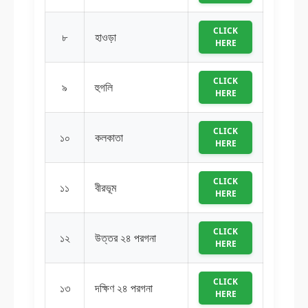
CLICK
৮
হাওড়া
HERE
CLICK
৯
হুগলি
HERE
CLICK
১০
কলকাতা
HERE
CLICK
১১
বীরভূম
HERE
CLICK
১২
উত্তর ২৪ পরগনা
HERE
CLICK
১৩
দক্ষিণ ২৪ পরগনা
HERE