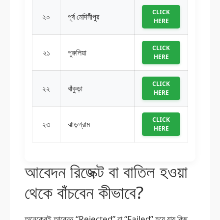
CLICK
২০
পূর্ব মেদিনীপুর
HERE
CLICK
২১
পুরুলিয়া
HERE
CLICK
২২
বাঁকুড়া
HERE
CLICK
২৩
ঝাড়গ্রাম
HERE
আবেদন রিজেক্ট বা বাতিল হওয়া
থেকে বাঁচবেন কীভাবে?
অনেকেরই আবেদন “Rejected” বা “Failed” হয়ে যায় কিছু