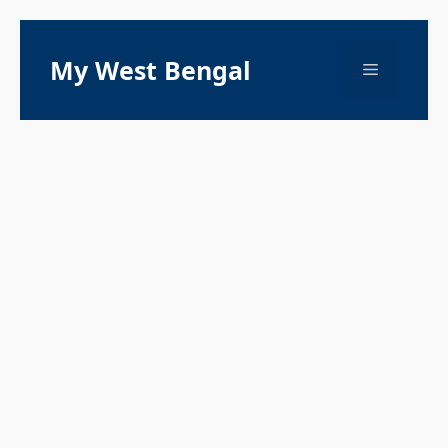
Skip
to
My West Bengal
Menu
content