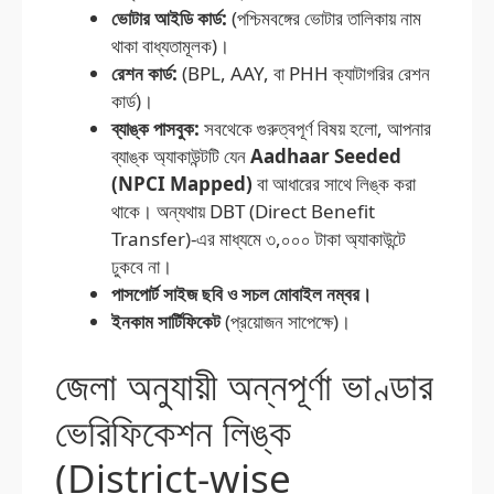
ভোটার আইডি কার্ড:
(পশ্চিমবঙ্গের ভোটার তালিকায় নাম
থাকা বাধ্যতামূলক)।
রেশন কার্ড:
(BPL, AAY, বা PHH ক্যাটাগরির রেশন
কার্ড)।
ব্যাঙ্ক পাসবুক:
সবথেকে গুরুত্বপূর্ণ বিষয় হলো, আপনার
ব্যাঙ্ক অ্যাকাউন্টটি যেন
Aadhaar Seeded
(NPCI Mapped)
বা আধারের সাথে লিঙ্ক করা
থাকে। অন্যথায় DBT (Direct Benefit
Transfer)-এর মাধ্যমে ৩,০০০ টাকা অ্যাকাউন্টে
ঢুকবে না।
পাসপোর্ট সাইজ ছবি ও সচল মোবাইল নম্বর।
ইনকাম সার্টিফিকেট
(প্রয়োজন সাপেক্ষে)।
জেলা অনুযায়ী অন্নপূর্ণা ভাণ্ডার
ভেরিফিকেশন লিঙ্ক
(District-wise