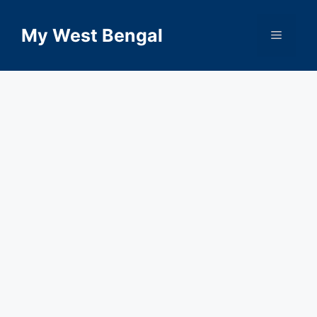
Skip
to
My West Bengal
Menu
content