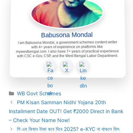
Babusona Mondal
I am Babusona Mondal, a government schemes content writer
with 4+ years of experience on platforms like
mywestbengal.com. I also have 7+ years of practical experience
with CSC e-Gov, CSP, and the West Bengal Labor Department.
Categories
WB Govt Schemes
PM Kisan Samman Nidhi Yojana 20th
Installment Date OUT! Get ₹2000 Direct in Bank
– Check Your Name Now!
পি এম কিষান টাকা কবে দিবে 2025? e-KYC না থাকলে মিস