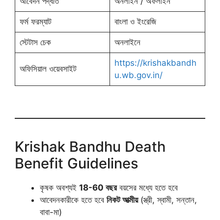
আবেদন পদ্ধতি
অনলাইন / অফলাইন
ফর্ম ফরম্যাট
বাংলা ও ইংরেজি
স্টেটাস চেক
অনলাইনে
https://krishakbandh
অফিসিয়াল ওয়েবসাইট
u.wb.gov.in/
Krishak Bandhu Death
Benefit Guidelines
কৃষক অবশ্যই
18-60 বছর
বয়সের মধ্যে হতে হবে
আবেদনকারীকে হতে হবে
নিকট আত্মীয়
(স্ত্রী, স্বামী, সন্তান,
বাবা-মা)