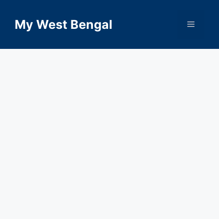
Skip
to
My West Bengal
Menu
content