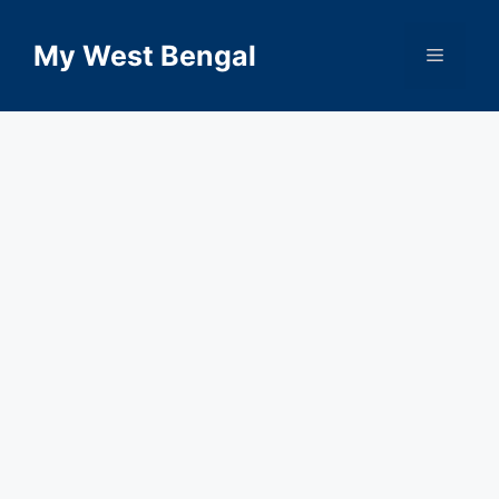
Skip
to
My West Bengal
Menu
content