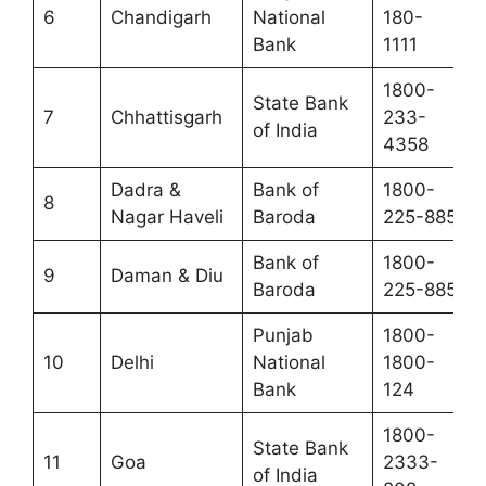
6
Chandigarh
National
180-
Bank
1111
1800-
State Bank
7
Chhattisgarh
233-
of India
4358
Dadra &
Bank of
1800-
8
Nagar Haveli
Baroda
225-885
Bank of
1800-
9
Daman & Diu
Baroda
225-885
Punjab
1800-
10
Delhi
National
1800-
Bank
124
1800-
State Bank
11
Goa
2333-
of India