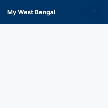
Skip
to
My West Bengal
Menu
content