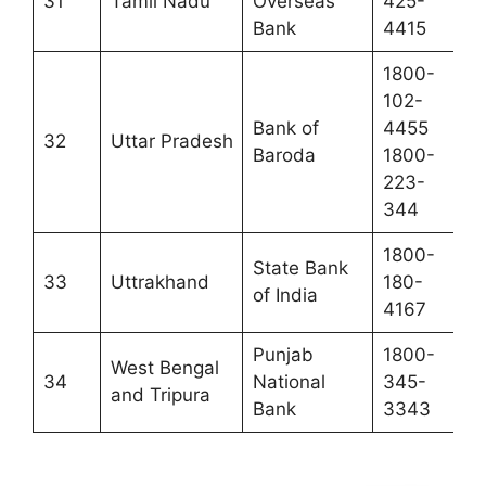
31
Tamil Nadu
Overseas
425-
Bank
4415
1800-
102-
Bank of
4455
32
Uttar Pradesh
Baroda
1800-
223-
344
1800-
State Bank
33
Uttrakhand
180-
of India
4167
Punjab
1800-
West Bengal
34
National
345-
and Tripura
Bank
3343