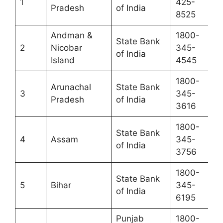
1
425-
Pradesh
of India
8525
Andman &
1800-
State Bank
2
Nicobar
345-
of India
Island
4545
1800-
Arunachal
State Bank
3
345-
Pradesh
of India
3616
1800-
State Bank
4
Assam
345-
of India
3756
1800-
State Bank
5
Bihar
345-
of India
6195
Punjab
1800-