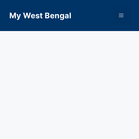
Skip
to
My West Bengal
Menu
content