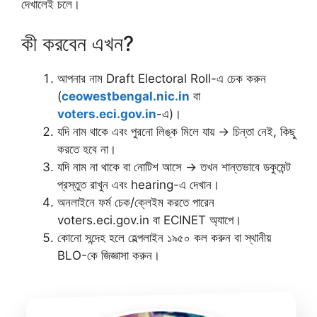
দেখালেই চলে।
কী করবেন এখন?
আপনার নাম Draft Electoral Roll-এ চেক করুন
(
ceowestbengal.nic.in
বা
voters.eci.gov.in
-এ)।
যদি নাম থাকে এবং পুরনো লিঙ্ক মিলে যায় → চিন্তা নেই, কিছু
করতে হবে না।
যদি নাম না থাকে বা নোটিশ আসে → তখন শান্তভাবে ডকুমেন্ট
প্রস্তুত রাখুন এবং hearing-এ দেখান।
অনলাইনে ফর্ম চেক/ক্লেইম করতে পারেন
voters.eci.gov.in বা ECINET অ্যাপে।
কোনো সন্দেহ হলে হেল্পলাইন ১৯৫০ কল করুন বা স্থানীয়
BLO-কে জিজ্ঞাসা করুন।