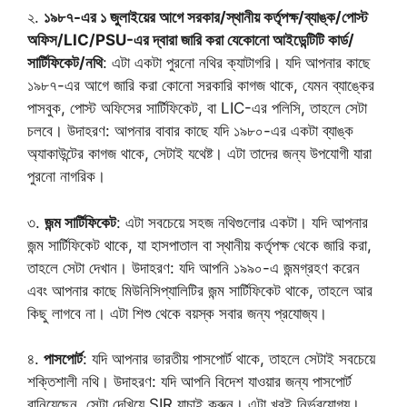
২.
১৯৮৭-এর ১ জুলাইয়ের আগে সরকার/স্থানীয় কর্তৃপক্ষ/ব্যাঙ্ক/পোস্ট
অফিস/LIC/PSU-এর দ্বারা জারি করা যেকোনো আইডেন্টিটি কার্ড/
সার্টিফিকেট/নথি
: এটা একটা পুরনো নথির ক্যাটাগরি। যদি আপনার কাছে
১৯৮৭-এর আগে জারি করা কোনো সরকারি কাগজ থাকে, যেমন ব্যাঙ্কের
পাসবুক, পোস্ট অফিসের সার্টিফিকেট, বা LIC-এর পলিসি, তাহলে সেটা
চলবে। উদাহরণ: আপনার বাবার কাছে যদি ১৯৮০-এর একটা ব্যাঙ্ক
অ্যাকাউন্টের কাগজ থাকে, সেটাই যথেষ্ট। এটা তাদের জন্য উপযোগী যারা
পুরনো নাগরিক।
৩.
জন্ম সার্টিফিকেট
: এটা সবচেয়ে সহজ নথিগুলোর একটা। যদি আপনার
জন্ম সার্টিফিকেট থাকে, যা হাসপাতাল বা স্থানীয় কর্তৃপক্ষ থেকে জারি করা,
তাহলে সেটা দেখান। উদাহরণ: যদি আপনি ১৯৯০-এ জন্মগ্রহণ করেন
এবং আপনার কাছে মিউনিসিপ্যালিটির জন্ম সার্টিফিকেট থাকে, তাহলে আর
কিছু লাগবে না। এটা শিশু থেকে বয়স্ক সবার জন্য প্রযোজ্য।
৪.
পাসপোর্ট
: যদি আপনার ভারতীয় পাসপোর্ট থাকে, তাহলে সেটাই সবচেয়ে
শক্তিশালী নথি। উদাহরণ: যদি আপনি বিদেশ যাওয়ার জন্য পাসপোর্ট
বানিয়েছেন, সেটা দেখিয়ে SIR যাচাই করুন। এটা খুবই নির্ভরযোগ্য।