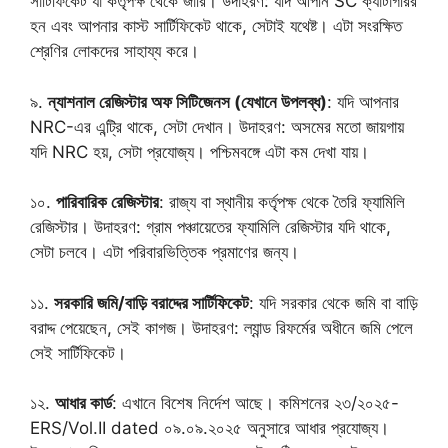
সার্টিফিকেট যা কর্তৃপক্ষ থেকে জারি। উদাহরণ: যদি আপনি SC ক্যাটাগরির
হন এবং আপনার কাস্ট সার্টিফিকেট থাকে, সেটাই যথেষ্ট। এটা সংরক্ষিত
শ্রেণির লোকদের সাহায্য করে।
৯.
ন্যাশনাল রেজিস্টার অফ সিটিজেনস (যেখানে উপলব্ধ)
: যদি আপনার
NRC-এর এন্ট্রি থাকে, সেটা দেখান। উদাহরণ: অসমের মতো জায়গায়
যদি NRC হয়, সেটা প্রযোজ্য। পশ্চিমবঙ্গে এটা কম দেখা যায়।
১০.
পারিবারিক রেজিস্টার
: রাজ্য বা স্থানীয় কর্তৃপক্ষ থেকে তৈরি ফ্যামিলি
রেজিস্টার। উদাহরণ: গ্রাম পঞ্চায়েতের ফ্যামিলি রেজিস্টার যদি থাকে,
সেটা চলবে। এটা পরিবারভিত্তিক প্রমাণের জন্য।
১১.
সরকারি জমি/বাড়ি বরাদ্দের সার্টিফিকেট
: যদি সরকার থেকে জমি বা বাড়ি
বরাদ্দ পেয়েছেন, সেই কাগজ। উদাহরণ: ল্যান্ড রিফর্মের অধীনে জমি পেলে
সেই সার্টিফিকেট।
১২.
আধার কার্ড
: এখানে বিশেষ নির্দেশ আছে। কমিশনের ২৩/২০২৫-
ERS/Vol.II dated ০৯.০৯.২০২৫ অনুসারে আধার প্রযোজ্য।