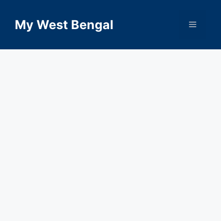
Skip
to
My West Bengal
Menu
content