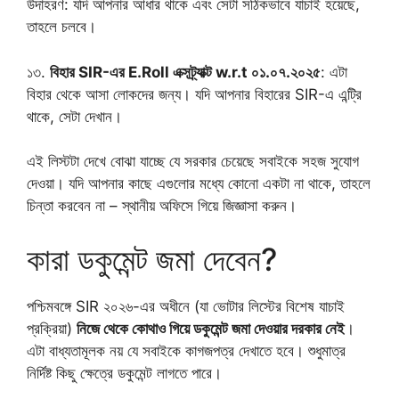
উদাহরণ: যদি আপনার আধার থাকে এবং সেটা সঠিকভাবে যাচাই হয়েছে,
তাহলে চলবে।
১৩.
বিহার SIR-এর E.Roll এক্সট্র্যাক্ট w.r.t ০১.০৭.২০২৫
: এটা
বিহার থেকে আসা লোকদের জন্য। যদি আপনার বিহারের SIR-এ এন্ট্রি
থাকে, সেটা দেখান।
এই লিস্টটা দেখে বোঝা যাচ্ছে যে সরকার চেয়েছে সবাইকে সহজ সুযোগ
দেওয়া। যদি আপনার কাছে এগুলোর মধ্যে কোনো একটা না থাকে, তাহলে
চিন্তা করবেন না – স্থানীয় অফিসে গিয়ে জিজ্ঞাসা করুন।
কারা ডকুমেন্ট জমা দেবেন?
পশ্চিমবঙ্গে SIR ২০২৬-এর অধীনে (যা ভোটার লিস্টের বিশেষ যাচাই
প্রক্রিয়া)
নিজে থেকে কোথাও গিয়ে ডকুমেন্ট জমা দেওয়ার দরকার নেই
।
এটা বাধ্যতামূলক নয় যে সবাইকে কাগজপত্র দেখাতে হবে। শুধুমাত্র
নির্দিষ্ট কিছু ক্ষেত্রে ডকুমেন্ট লাগতে পারে।