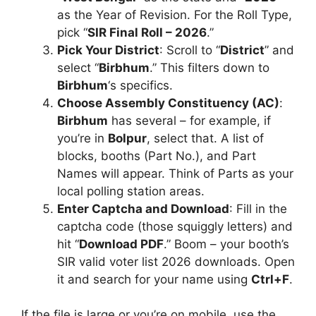
as the Year of Revision. For the Roll Type,
pick “
SIR Final Roll – 2026
.”
Pick Your District
: Scroll to “
District
” and
select “
Birbhum
.” This filters down to
Birbhum
‘s specifics.
Choose Assembly Constituency (AC)
:
Birbhum
has several – for example, if
you’re in
Bolpur
, select that. A list of
blocks, booths (Part No.), and Part
Names will appear. Think of Parts as your
local polling station areas.
Enter Captcha and Download
: Fill in the
captcha code (those squiggly letters) and
hit “
Download PDF
.” Boom – your booth’s
SIR valid voter list 2026 downloads. Open
it and search for your name using
Ctrl+F
.
If the file is large or you’re on mobile, use the