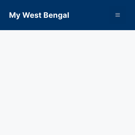
Skip
to
My West Bengal
Menu
content