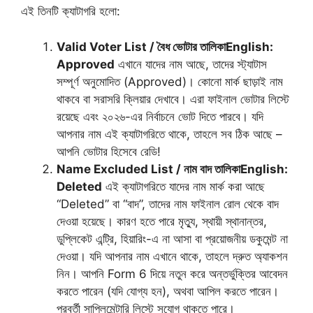
এই তিনটি ক্যাটাগরি হলো:
Valid Voter List / বৈধ ভোটার তালিকা
English:
Approved
এখানে যাদের নাম আছে, তাদের স্ট্যাটাস
সম্পূর্ণ অনুমোদিত (Approved)। কোনো মার্ক ছাড়াই নাম
থাকবে বা সরাসরি ক্লিয়ার দেখাবে। এরা ফাইনাল ভোটার লিস্টে
রয়েছে এবং ২০২৬-এর নির্বাচনে ভোট দিতে পারবে। যদি
আপনার নাম এই ক্যাটাগরিতে থাকে, তাহলে সব ঠিক আছে –
আপনি ভোটার হিসেবে রেডি!
Name Excluded List / নাম বাদ তালিকা
English:
Deleted
এই ক্যাটাগরিতে যাদের নাম মার্ক করা আছে
“Deleted” বা “বাদ”, তাদের নাম ফাইনাল রোল থেকে বাদ
দেওয়া হয়েছে। কারণ হতে পারে মৃত্যু, স্থায়ী স্থানান্তর,
ডুপ্লিকেট এন্ট্রি, হিয়ারিং-এ না আসা বা প্রয়োজনীয় ডকুমেন্ট না
দেওয়া। যদি আপনার নাম এখানে থাকে, তাহলে দ্রুত অ্যাকশন
নিন। আপনি Form 6 দিয়ে নতুন করে অন্তর্ভুক্তির আবেদন
করতে পারেন (যদি যোগ্য হন), অথবা আপিল করতে পারেন।
পরবর্তী সাপ্লিমেন্টারি লিস্টে সুযোগ থাকতে পারে।