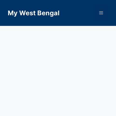
Skip
to
My West Bengal
Menu
content