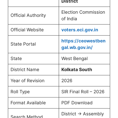
District
Election Commission
Official Authority
of India
Official Website
voters.eci.gov.in
https://ceowestben
State Portal
gal.wb.gov.in/
State
West Bengal
District Name
Kolkata South
Year of Revision
2026
Roll Type
SIR Final Roll – 2026
Format Available
PDF Download
District → Assembly
Search Method