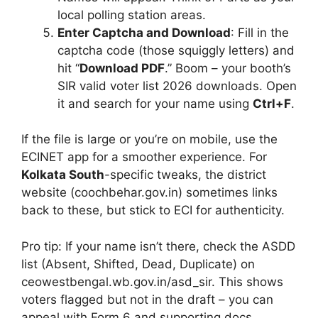
local polling station areas.
Enter Captcha and Download
: Fill in the
captcha code (those squiggly letters) and
hit “
Download PDF
.” Boom – your booth’s
SIR valid voter list 2026 downloads. Open
it and search for your name using
Ctrl+F
.
If the file is large or you’re on mobile, use the
ECINET app for a smoother experience. For
Kolkata South
-specific tweaks, the district
website (coochbehar.gov.in) sometimes links
back to these, but stick to ECI for authenticity.
Pro tip: If your name isn’t there, check the ASDD
list (Absent, Shifted, Dead, Duplicate) on
ceowestbengal.wb.gov.in/asd_sir. This shows
voters flagged but not in the draft – you can
appeal with Form 6 and supporting docs.