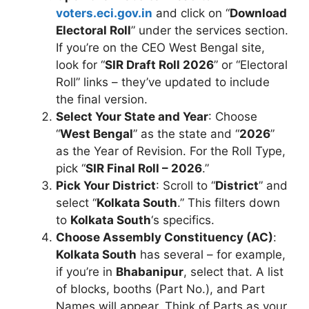
voters.eci.gov.in
and click on “
Download
Electoral Roll
” under the services section.
If you’re on the CEO West Bengal site,
look for “
SIR Draft Roll 2026
” or “Electoral
Roll” links – they’ve updated to include
the final version.
Select Your State and Year
: Choose
“
West Bengal
” as the state and “
2026
”
as the Year of Revision. For the Roll Type,
pick “
SIR Final Roll – 2026
.”
Pick Your District
: Scroll to “
District
” and
select “
Kolkata South
.” This filters down
to
Kolkata South
‘s specifics.
Choose Assembly Constituency (AC)
:
Kolkata South
has several – for example,
if you’re in
Bhabanipur
, select that. A list
of blocks, booths (Part No.), and Part
Names will appear. Think of Parts as your