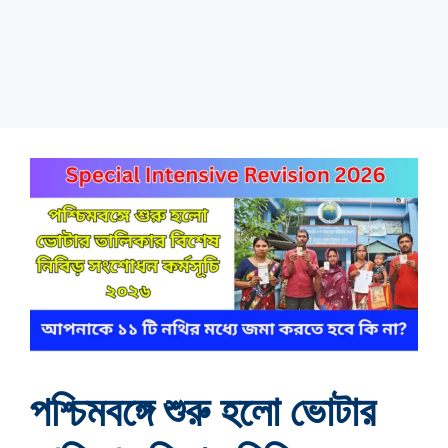
পশ্চিমবঙ্গে শুরু হলো ভোটার