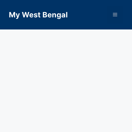
Skip
to
My West Bengal
Menu
content