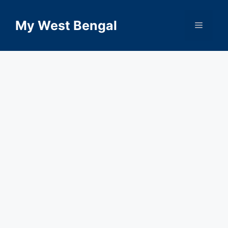
Skip
to
My West Bengal
Menu
content