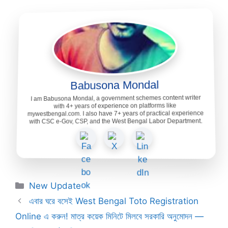
Babusona Mondal
I am Babusona Mondal, a government schemes content writer
with 4+ years of experience on platforms like
mywestbengal.com. I also have 7+ years of practical experience
with CSC e-Gov, CSP, and the West Bengal Labor Department.
Categories
New Update
এবার ঘরে বসেই West Bengal Toto Registration
Online এ করুন! মাত্র কয়েক মিনিটে মিলবে সরকারি অনুমোদন —