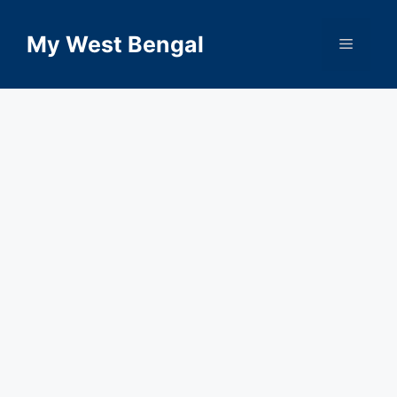
Skip
to
My West Bengal
Menu
content