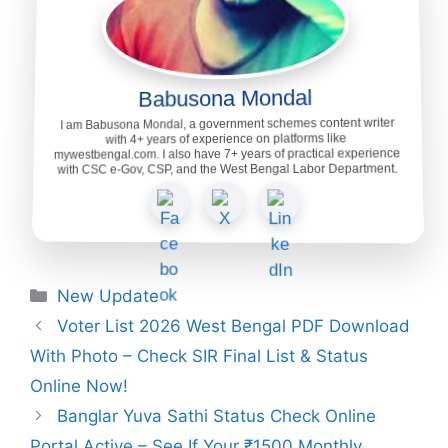
Babusona Mondal
I am Babusona Mondal, a government schemes content writer
with 4+ years of experience on platforms like
mywestbengal.com. I also have 7+ years of practical experience
with CSC e-Gov, CSP, and the West Bengal Labor Department.
Categories
New Update
Voter List 2026 West Bengal PDF Download
With Photo – Check SIR Final List & Status
Online Now!
Banglar Yuva Sathi Status Check Online
Portal Active – See If Your ₹1500 Monthly