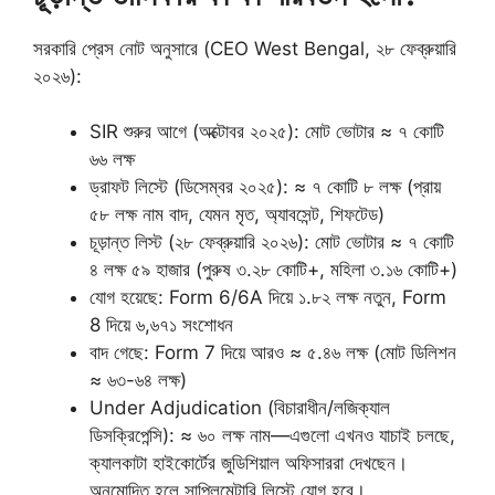
সরকারি প্রেস নোট অনুসারে (CEO West Bengal, ২৮ ফেব্রুয়ারি
২০২৬):
SIR শুরুর আগে (অক্টোবর ২০২৫): মোট ভোটার ≈ ৭ কোটি
৬৬ লক্ষ
ড্রাফট লিস্টে (ডিসেম্বর ২০২৫): ≈ ৭ কোটি ৮ লক্ষ (প্রায়
৫৮ লক্ষ নাম বাদ, যেমন মৃত, অ্যাবসেন্ট, শিফটেড)
চূড়ান্ত লিস্ট (২৮ ফেব্রুয়ারি ২০২৬): মোট ভোটার ≈ ৭ কোটি
৪ লক্ষ ৫৯ হাজার (পুরুষ ৩.২৮ কোটি+, মহিলা ৩.১৬ কোটি+)
যোগ হয়েছে: Form 6/6A দিয়ে ১.৮২ লক্ষ নতুন, Form
8 দিয়ে ৬,৬৭১ সংশোধন
বাদ গেছে: Form 7 দিয়ে আরও ≈ ৫.৪৬ লক্ষ (মোট ডিলিশন
≈ ৬৩-৬৪ লক্ষ)
Under Adjudication (বিচারাধীন/লজিক্যাল
ডিসক্রিপেন্সি): ≈ ৬০ লক্ষ নাম—এগুলো এখনও যাচাই চলছে,
ক্যালকাটা হাইকোর্টের জুডিশিয়াল অফিসাররা দেখছেন।
অনুমোদিত হলে সাপ্লিমেন্টারি লিস্টে যোগ হবে।