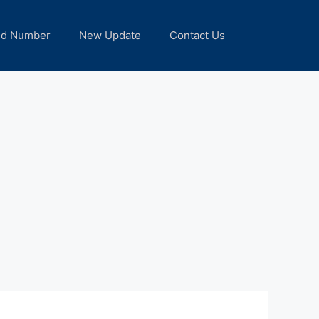
nd Number
New Update
Contact Us