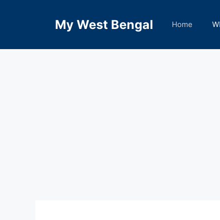
Skip
to
My West Bengal
Home
W
content