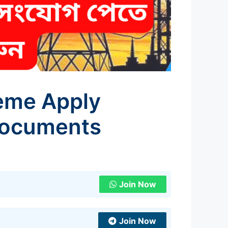
heme Apply
 Documents
Join Now
Join Now