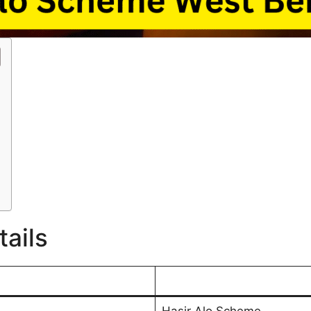
tails
Hasir Alo Scheme