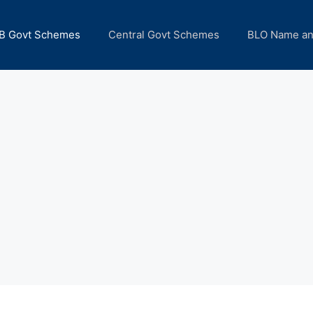
B Govt Schemes
Central Govt Schemes
BLO Name a