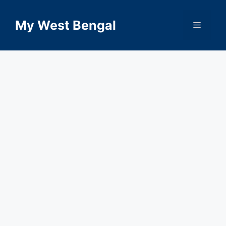
Skip
to
My West Bengal
Menu
content