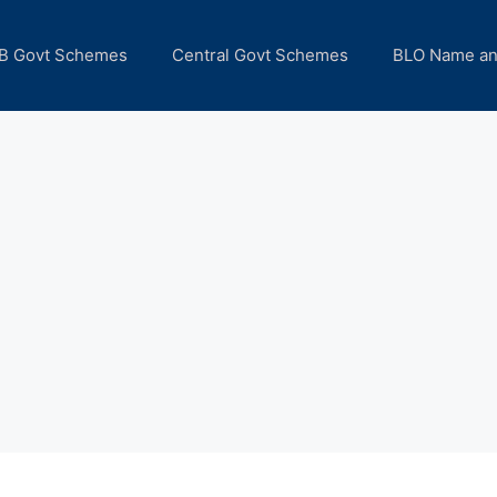
B Govt Schemes
Central Govt Schemes
BLO Name a