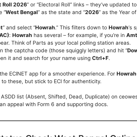
t Roll 2026
” or “Electoral Roll” links – they’ve updated to
e “
West Bengal
” as the state and “
2026
” as the Year of
ct
” and select “
Howrah
.” This filters down to
Howrah
‘s 
(AC)
:
Howrah
has several – for example, if you’re in
Amt
ar. Think of Parts as your local polling station areas.
l in the captcha code (those squiggly letters) and hit “
Dow
pen it and search for your name using
Ctrl+F
.
use the ECINET app for a smoother experience. For
Howrah
o these, but stick to ECI for authenticity.
the ASDD list (Absent, Shifted, Dead, Duplicate) on ceow
 can appeal with Form 6 and supporting docs.