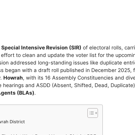
e
Special Intensive Revision (SIR)
of electoral rolls, car
effort to clean and update the voter list for the upcomi
vision addressed long-standing issues like duplicate en
 began with a draft roll published in December 2025, f
y.
Howrah
, with its 16 Assembly Constituencies and div
file hearings and ASDD (Absent, Shifted, Dead, Duplicate
Agents (BLAs)
.
rah District
6