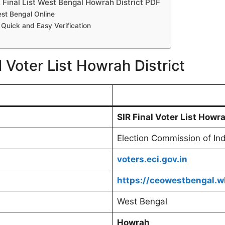
Final List West Bengal Howrah District PDF
st Bengal Online
Quick and Easy Verification
 Voter List Howrah District
SIR Final Voter List
Howr
Election Commission of Ind
voters.eci.gov.in
https://ceowestbengal.wb
West Bengal
Howrah