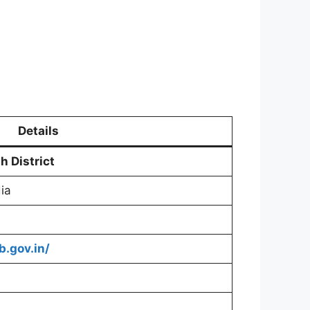
Details
ah
District
ia
.gov.in/