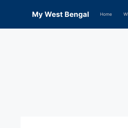
Skip
to
My West Bengal
Home
W
content