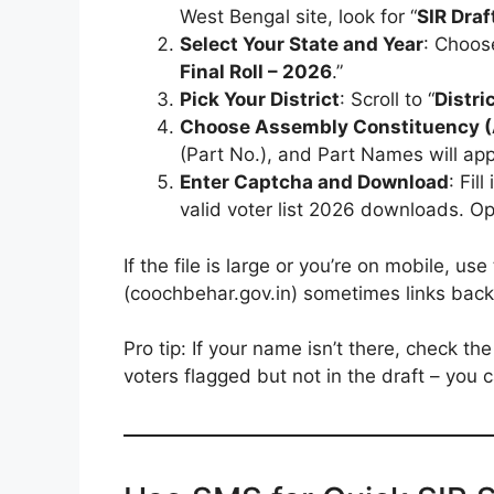
West Bengal site, look for “
SIR Draf
Select Your State and Year
: Choos
Final Roll – 2026
.”
Pick Your District
: Scroll to “
Distri
Choose Assembly Constituency 
(Part No.), and Part Names will appe
Enter Captcha and Download
: Fil
valid voter list 2026 downloads. O
If the file is large or you’re on mobile, 
(coochbehar.gov.in) sometimes links back t
Pro tip: If your name isn’t there, check 
voters flagged but not in the draft – you