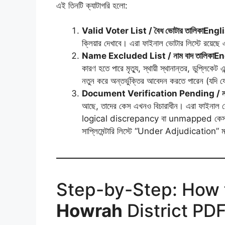
এই তিনটি ক্যাটাগরি হলো:
Valid Voter List / বৈধ ভোটার তালিকা
Engl
ক্লিয়ার দেখাবে। এরা ফাইনাল ভোটার লিস্টে রয়ে
Name Excluded List / নাম বাদ তালিকা
En
কারণ হতে পারে মৃত্যু, স্থায়ী স্থানান্তর, ডুপ্লিক
নতুন করে অন্তর্ভুক্তির আবেদন করতে পারেন (যদি যো
Document Verification Pending / নথি 
আছে, তাদের কেস এখনও বিচারাধীন। এরা ফাইনাল রো
logical discrepancy বা unmapped কেসগুলো। য
সাপ্লিমেন্টারি লিস্টে “Under Adjudication” মা
Step-by-Step: How t
Howrah
District PD