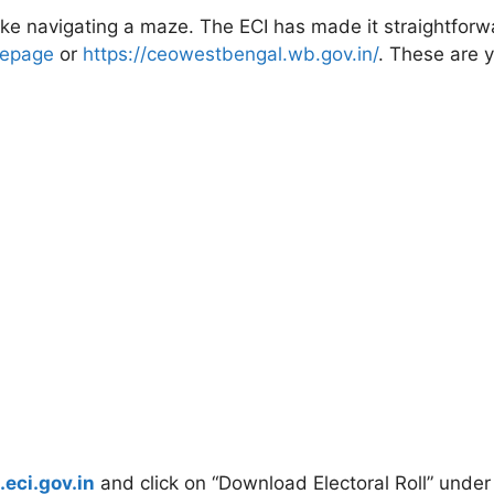
like navigating a maze. The ECI has made it straightforwa
mepage
or
https://ceowestbengal.wb.gov.in/
. These are y
.eci.gov.in
and click on “Download Electoral Roll” under 