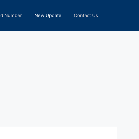
nd Number
New Update
Contact Us