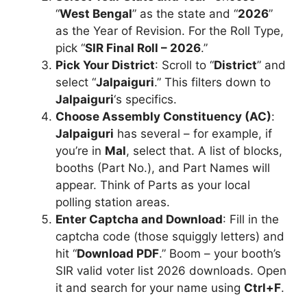
“
West Bengal
” as the state and “
2026
”
as the Year of Revision. For the Roll Type,
pick “
SIR Final Roll – 2026
.”
Pick Your District
: Scroll to “
District
” and
select “
Jalpaiguri
.” This filters down to
Jalpaiguri
‘s specifics.
Choose Assembly Constituency (AC)
:
Jalpaiguri
has several – for example, if
you’re in
Mal
, select that. A list of blocks,
booths (Part No.), and Part Names will
appear. Think of Parts as your local
polling station areas.
Enter Captcha and Download
: Fill in the
captcha code (those squiggly letters) and
hit “
Download PDF
.” Boom – your booth’s
SIR valid voter list 2026 downloads. Open
it and search for your name using
Ctrl+F
.