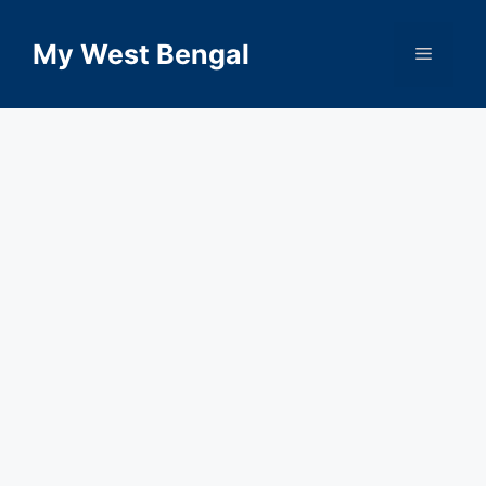
Skip
to
My West Bengal
Menu
content