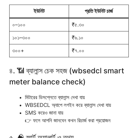
ইউনিট
প্রতি ইউনিট চার্জ
০–১০০
₹৫.৩০
১০১–৩০০
₹৬.১০
৩০০+
₹৭.০০
৪. 📶 ব্যালান্স চেক সহজ (wbsedcl smart
meter balance check)
মিটারের ডিসপ্লেতে ব্যালান্স দেখা যায়
WBSEDCL অ্যাপে লগইন করে ব্যালান্স দেখা যায়
SMS করেও জানা যায়
👉 ফলে আপনি জানবেন কখন রিচার্জ করা প্রয়োজন
৫. 🧠 স্মার্ট অ্যালার্ট ও তথ্য