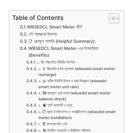
Table of Contents
WBSEDCL Smart Meter কী?
এই প্রকল্পের উদ্দেশ্য
📑 হেল্পফুল সামারি (Helpful Summary):
WBSEDCL Smart Meter-এর উপকারিতা
(Benefits)
১. 🔌 প্রিপেইড মিটারিং সিস্টেম
২. 📱 রিচার্জের সহজ ব্যবস্থা (wbsedcl smart meter
recharge)
৩. 📊 সঠিক ইউনিট হিসাব ও খরচ নিয়ন্ত্রণ (wbsedcl
smart meter unit rate)
৪. 📶 ব্যালান্স চেক সহজ (wbsedcl smart meter
balance check)
৫. 🧠 স্মার্ট অ্যালার্ট ও তথ্য
৬. ⏱️ দ্রুত ইনস্টলেশন ও অ্যাক্টিভেশন (wbsedcl smart
meter installation)
৭. 🧾 কাগজের বিল নেই
৮. 🔄 নিয়মিত আপডেট ও ডিজিটাল পরিষেবা