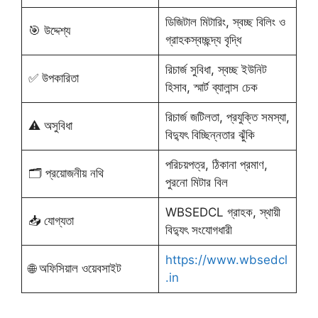
ডিজিটাল মিটারিং, স্বচ্ছ বিলিং ও
🎯 উদ্দেশ্য
গ্রাহকস্বচ্ছন্দ্য বৃদ্ধি
রিচার্জ সুবিধা, স্বচ্ছ ইউনিট
✅ উপকারিতা
হিসাব, স্মার্ট ব্যালান্স চেক
রিচার্জ জটিলতা, প্রযুক্তি সমস্যা,
⚠️ অসুবিধা
বিদ্যুৎ বিচ্ছিন্নতার ঝুঁকি
পরিচয়পত্র, ঠিকানা প্রমাণ,
🗂️ প্রয়োজনীয় নথি
পুরনো মিটার বিল
WBSEDCL গ্রাহক, স্থায়ী
📥 যোগ্যতা
বিদ্যুৎ সংযোগধারী
https://www.wbsedcl
🌐 অফিসিয়াল ওয়েবসাইট
.in