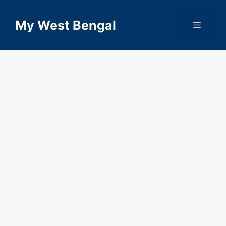
Skip
to
My West Bengal
Menu
content