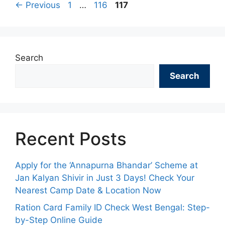
Page
Page
Page
←
Previous
1
…
116
117
Search
Search
Recent Posts
Apply for the ‘Annapurna Bhandar’ Scheme at
Jan Kalyan Shivir in Just 3 Days! Check Your
Nearest Camp Date & Location Now
Ration Card Family ID Check West Bengal: Step-
by-Step Online Guide