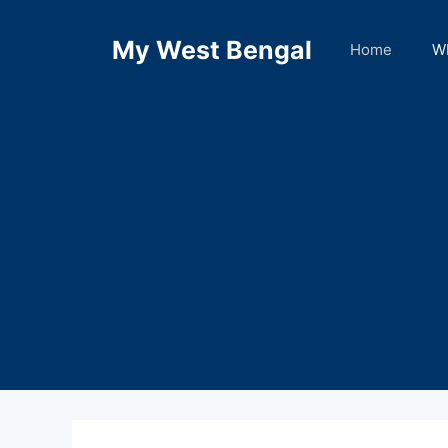
Skip
to
My West Bengal
Home
W
content