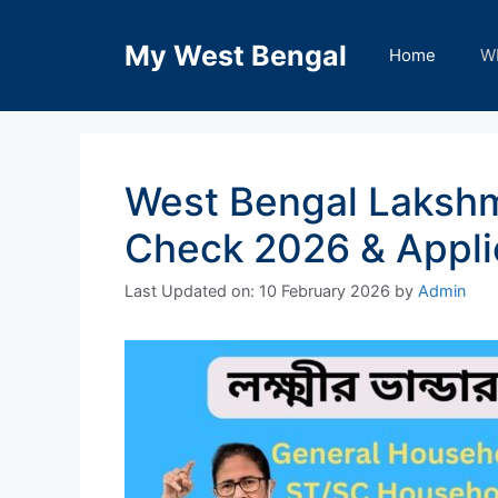
Skip
to
My West Bengal
Home
W
content
West Bengal Lakshm
Check 2026 & Appli
Last Updated on: 10 February 2026
by
Admin