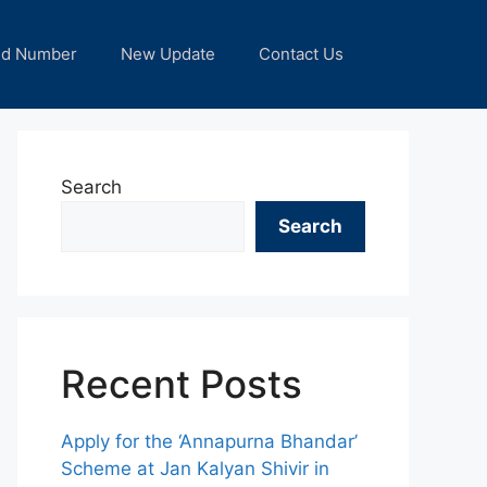
nd Number
New Update
Contact Us
Search
Search
Recent Posts
Apply for the ‘Annapurna Bhandar’
Scheme at Jan Kalyan Shivir in