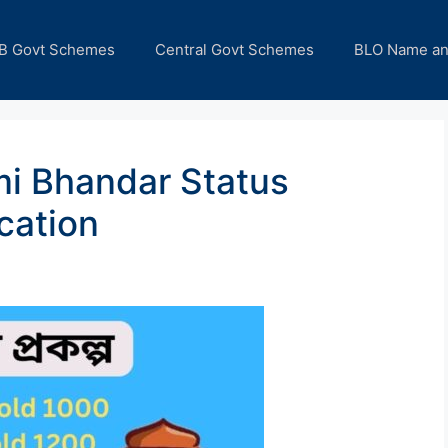
B Govt Schemes
Central Govt Schemes
BLO Name a
i Bhandar Status
cation